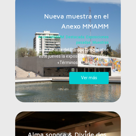
Nueva muestra en el
Anexo MMAMM
Anexo MMAMM
,
Destacada
,
Exposiciones
pasadas
,
Muestras
La sala de arte del Parque Central abre
este jueves la exposición fotográfica
«Términos & Condiciones».
Ver más
Alma sonora & Divide dos,