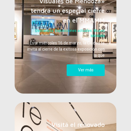
visuales de Mendoza»
tendrá un especial cierre
en el MMAMM
Destacada
,
Exposiciones actuales
,
Museo
MMAMM
Este miércoles 16 de marzo, la Ciudad te
invita al cierre de la exitosa exposición con
la que
Ver más
Visitá el renovado