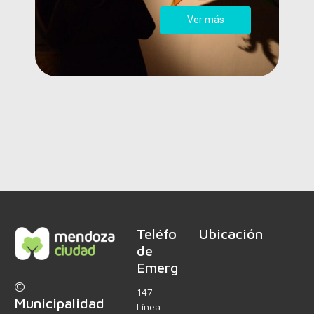
Ver más
Teléfonos
Ubicación
de
Emergencia
©
147
Municipalidad
Línea