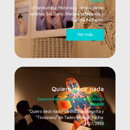
MMAMM
«Translucidez, Historias y Obras» ,de las
artistas: Sol Curto , Macarena Miranda, y
Carlota Beltrame.
Ver más
Quiero decir nada
Exposiciones pasadas
,
Muestras
,
Museo
MMAMM
“Quiero decir nada” de Susana Dragotta y
“Tincunacu” de Tadeo Muleiro. Fecha:
04/07/2014