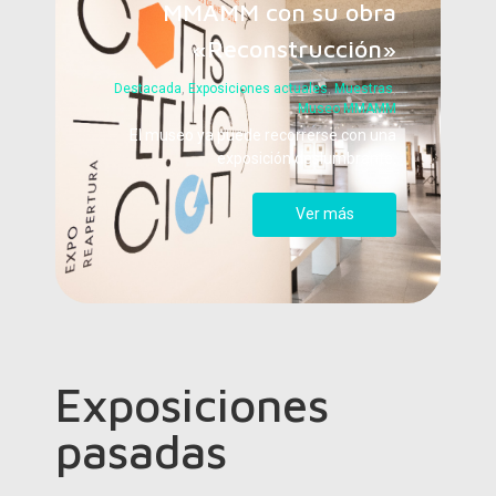
MMAMM con su obra
«Reconstrucción»
Destacada
,
Exposiciones actuales
,
Muestras
,
Museo MMAMM
El museo ya puede recorrerse con una
exposición deslumbrante.
Ver más
Exposiciones
pasadas