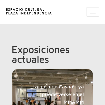
Exposiciones
actuales
La obra de Casnati ya
puede verse en el
MMAMM