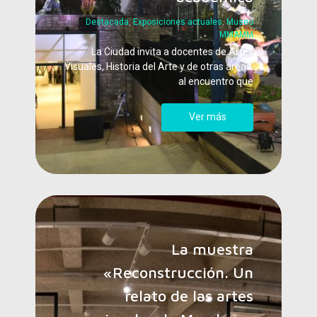
Destacada
,
Exposiciones actuales
,
Museo
MMAMM
La Ciudad invita a docentes de Artes
Visuales, Historia del Arte y de otras áreas,
al encuentro que
Ver más
La muestra
«Reconstrucción. Un
relato de las artes