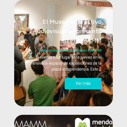
El Museo Interactivo
Audiovisual se presentó
en el MMAMM
Exposiciones pasadas
,
Museo MMAMM
El evento tuvo lugar este jueves en el
renovado espacio de exposiciones de la
plaza Independencia. Este 2
Ver más