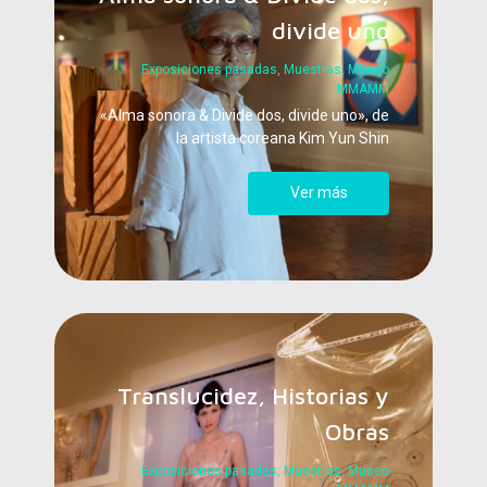
divide uno
Exposiciones pasadas
,
Muestras
,
Museo
MMAMM
«Alma sonora & Divide dos, divide uno», de
la artista coreana Kim Yun Shin
Ver más
Translucidez, Historias y
Obras
Exposiciones pasadas
,
Muestras
,
Museo