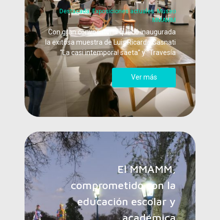
Destacada
,
Exposiciones actuales
,
Museo
MMAMM
Con gran convocatoria quedó inaugurada
la exitosa muestra de Luis Ricardo Casnati
“La casi intemporal saeta” y “Travesía
Ver más
El MMAMM,
comprometido con la
educación escolar y
académica