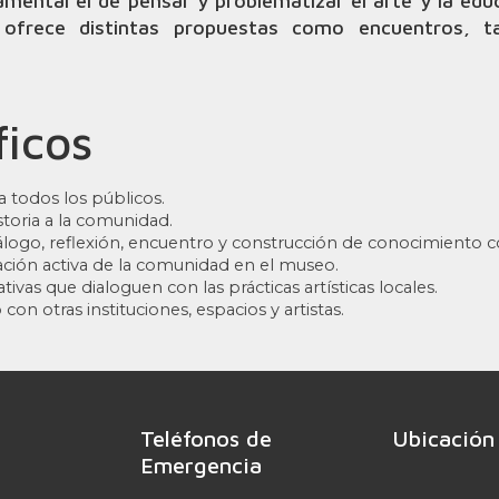
amental el de pensar y problematizar el arte y la edu
ofrece distintas propuestas como encuentros, tall
ficos
 todos los públicos.
storia a la comunidad.
logo, reflexión, encuentro y construcción de conocimiento co
ipación activa de la comunidad en el museo.
ivas que dialoguen con las prácticas artísticas locales.
con otras instituciones, espacios y artistas.
Teléfonos de
Ubicación
Emergencia