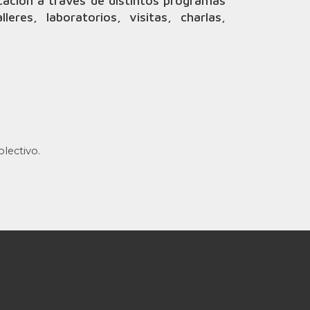
cación a través de distintos programas
eres, laboratorios, visitas, charlas,
lectivo.