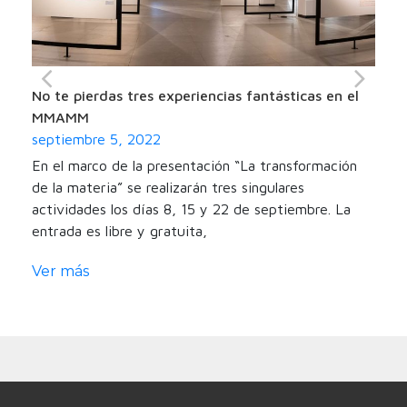
No te pierdas tres experiencias fantásticas en el
Se 
MMAMM
en 
septiembre 5, 2022
sep
En el marco de la presentación “La transformación
La 
a de
de la materia” se realizarán tres singulares
en 
 de
actividades los días 8, 15 y 22 de septiembre. La
qui
entrada es libre y gratuita,
el 
Ver más
Ve