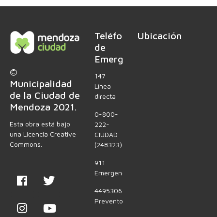
r
ó
n
Teléfonos
Ubicación
i
de
c
Emergencia
o
*
©
147
Municipalidad
Línea
de la Ciudad de
directa
Mendoza 2021.
0-800-
Esta obra está bajo
222-
una Licencia Creative
CIUDAD
Commons.
(248323)
911
Emergencias
4495306
Preventores