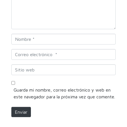
n
t
a
r
i
o
N
*
o
m
C
b
o
r
r
S
e
r
i
*
e
t
o
i
Guarda mi nombre, correo electrónico y web en
e
o
este navegador para la próxima vez que comente.
l
w
e
e
Enviar
c
b
t